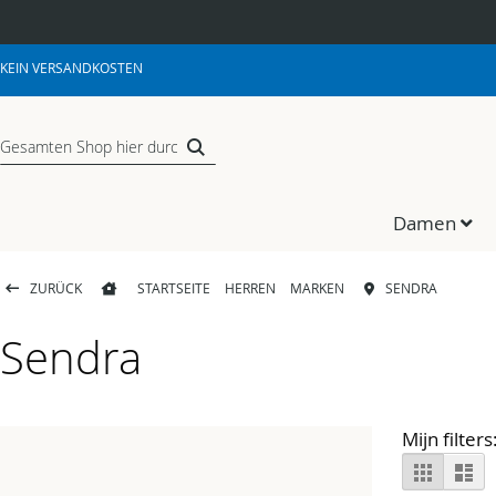
Zum
KEIN VERSANDKOSTEN
Inhalt
springen
Suche
Suche
Damen
ZURÜCK
STARTSEITE
HERREN
MARKEN
SENDRA
Sendra
Anzei
Liste
Lis
als