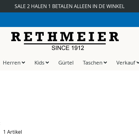
SALE 2 HALEN 1 BETALEN ALLEEN IN DE WINKEL
30 DAGEN RETOURNEREN ZONDER V
Herren
Kids
Gürtel
Taschen
Verkauf
gen
te
1
Artikel