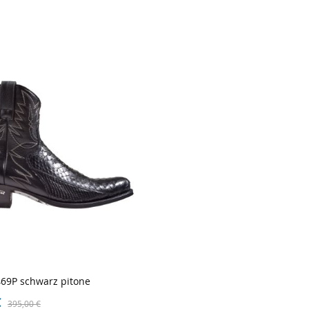
69P schwarz pitone
€
395,00 €